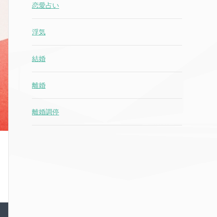
恋愛占い
浮気
結婚
離婚
離婚調停