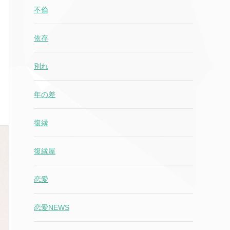
不倫
依存
別れ
年の差
復縁
復縁屋
恋愛
恋愛NEWS