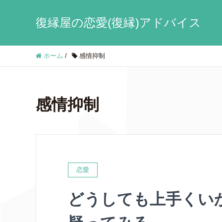
復縁屋の恋愛(復縁)アドバイス
ホーム
/
感情抑制
感情抑制
恋愛
どうしても上手くいか