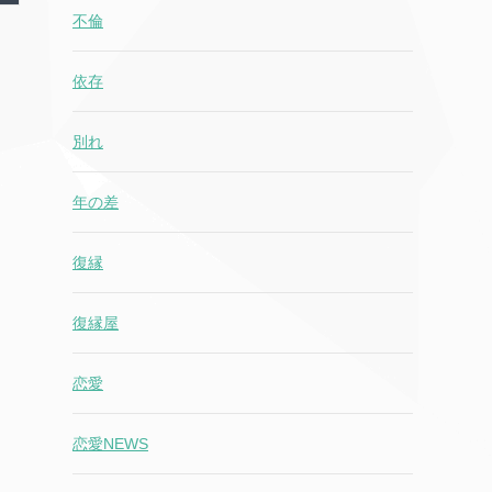
不倫
依存
別れ
年の差
復縁
復縁屋
恋愛
恋愛NEWS