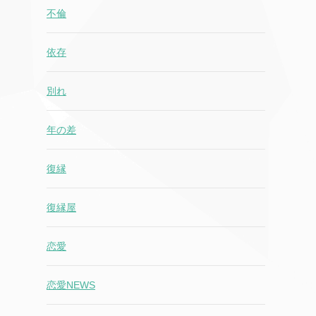
不倫
依存
別れ
年の差
復縁
復縁屋
恋愛
恋愛NEWS